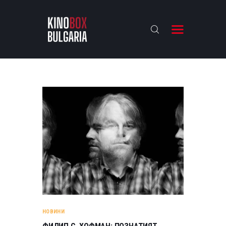
KINOBOX BULGARIA
НАЧАЛО
РЕВЮТА
АНАЛИЗИ
БАХТИ НАГРАДИТЕ
ИНТЕРВЮТА
ЗА НАС
НОВИНИ