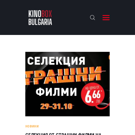
KINOBOX BULGARIA
НАЧАЛО
РЕВЮТА
АНАЛИЗИ
БАХТИ НАГРАДИТЕ
ИНТЕРВЮТА
ЗА НАС
НОВИНИ