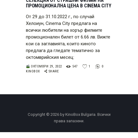
СЕЛЕКЦИЯ ОТ СТРАШНИ ФИЛМИ НА
ПРОМОЦИОНАЛНА ЦЕНА В CINEMA CITY
От 29 до 31.10.2022 г., по случай
Хелоиун, Cinema City предлага на
всички любители на хорър филмите
промоционален билет от 6.66 лв. Вижте
кои са заглавията, които киното
предлага да гледате тематично за
октомврийския месец:
ОКТОМВРИ 29, 2022
547
1
0
KINOBOX
SHARE
Copyright © 2026 by KinoBox Bulgaria. Всички
права запазени.