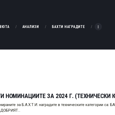
НАЧАЛО
РЕВЮТА
KINOBOX BULGARIA
ВЮТА
АНАЛИЗИ
БАХТИ НАГРАДИТЕ
АНАЛИЗИ
БАХТИ НАГРАДИТЕ
ИНТЕРВЮТА
ЗА НАС
И НОМИНАЦИИТЕ ЗА 2024 Г. (ТЕХНИЧЕСКИ 
нираните за Б.А.Х.Т.И. наградите в техническите категории
 ДОБРИЯТ…