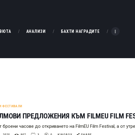
НАЧАЛО
РЕВЮТА
KINOBOX BULGARIA
ВЮТА
АНАЛИЗИ
БАХТИ НАГРАДИТЕ
АНАЛИЗИ
БАХТИ НАГРАДИТЕ
ИНТЕРВЮТА
ЗА НАС
И ФЕСТИВАЛИ
ЛМОВИ ПРЕДЛОЖЕНИЯ КЪМ FILMEU FILM FE
 броени часове до откриването на FilmEU Film Festival, а от ут
, 2025
907
3
0
KINOBOX
SHARE