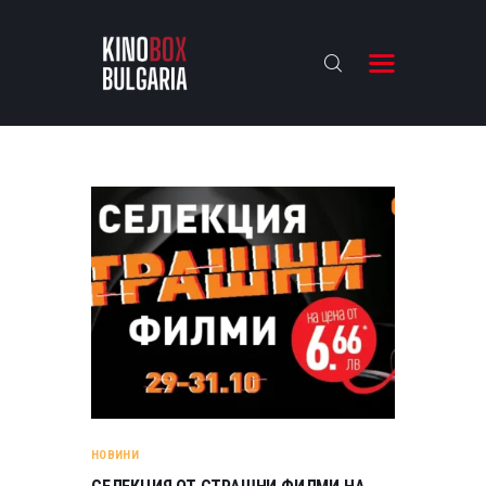
KINOBOX BULGARIA
НАЧАЛО
РЕВЮТА
АНАЛИЗИ
БАХТИ НАГРАДИТЕ
ИНТЕРВЮТА
ЗА НАС
НОВИНИ