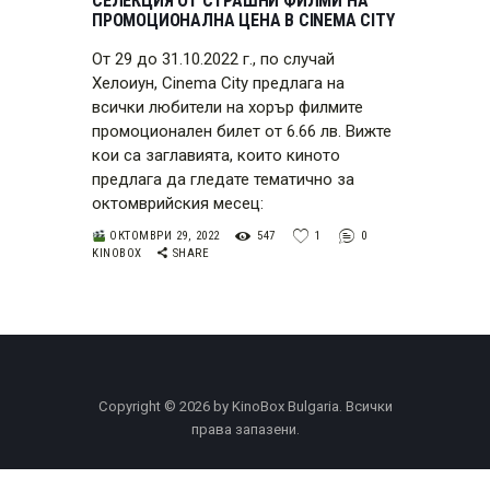
СЕЛЕКЦИЯ ОТ СТРАШНИ ФИЛМИ НА
ПРОМОЦИОНАЛНА ЦЕНА В CINEMA CITY
От 29 до 31.10.2022 г., по случай
Хелоиун, Cinema City предлага на
всички любители на хорър филмите
промоционален билет от 6.66 лв. Вижте
кои са заглавията, които киното
предлага да гледате тематично за
октомврийския месец:
ОКТОМВРИ 29, 2022
547
1
0
KINOBOX
SHARE
Copyright © 2026 by KinoBox Bulgaria. Всички
права запазени.