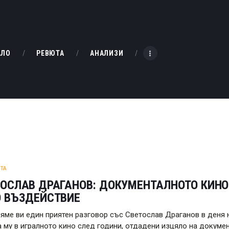
НАЧАЛО
РЕВЮТА
KINOBOX BULGARIA
АЛО
РЕВЮТА
АНАЛИЗИ
АНАЛИЗИ
БАХТИ НАГРАДИТЕ
ИНТЕРВЮТА
ЗА НАС
ТА
ОСЛАВ ДРАГАНОВ: ДОКУМЕНТАЛНОТО КИНО
О ВЪЗДЕЙСТВИЕ
яме ви един приятен разговор със Светослав Драганов в деня 
 му в игралното кино след години, отдадени изцяло на докумен