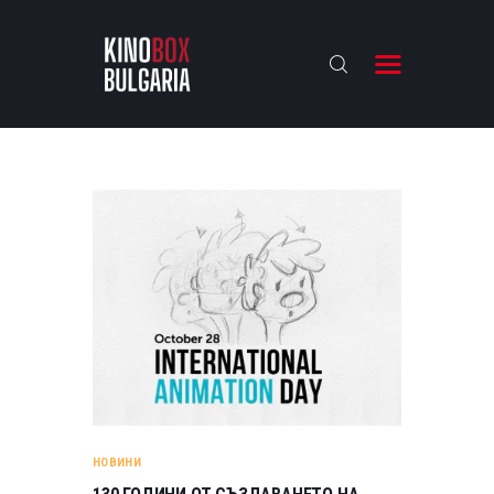
KINOBOX BULGARIA
НАЧАЛО
РЕВЮТА
АНАЛИЗИ
БАХТИ НАГРАДИТЕ
ИНТЕРВЮТА
ЗА НАС
НОВИНИ