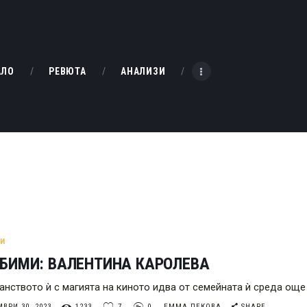
НАЧАЛО
РЕВЮТА
KINOBOX BULGARIA
АЛО
РЕВЮТА
АНАЛИЗИ
АНАЛИЗИ
БАХТИ НАГРАДИТЕ
ИНТЕРВЮТА
ЗА НАС
МИ
БИМИ: ВАЛЕНТИНА КАРОЛЕВА
анството ѝ с магията на киното идва от семейната ѝ среда още
ВРИ 30, 2023
1233
7
0
ЕММА ПЕКОВА
SHARE