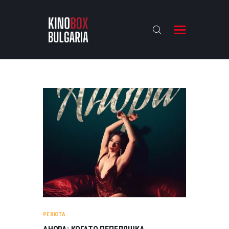
KINOBOX BULGARIA
НАЧАЛО
РЕВЮТА
АНАЛИЗИ
БАХТИ НАГРАДИТЕ
ИНТЕРВЮТА
ЗА НАС
РЕВЮТА