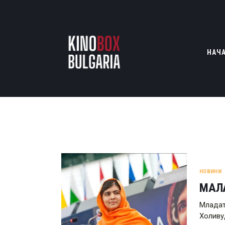
НАЧ
НОВИНИ
МАЛ
Младат
Холиву