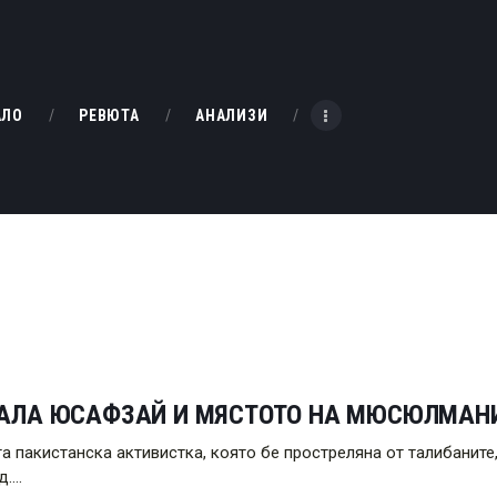
НАЧАЛО
РЕВЮТА
KINOBOX BULGARIA
АЛО
РЕВЮТА
АНАЛИЗИ
АНАЛИЗИ
БАХТИ НАГРАДИТЕ
ИНТЕРВЮТА
ЗА НАС
АЛА ЮСАФЗАЙ И МЯСТОТО НА МЮСЮЛМАНИТ
а пакистанска активистка, която бе простреляна от талибанит
д.…