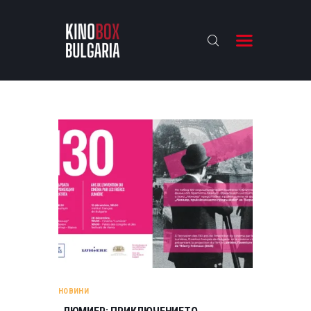
KINOBOX BULGARIA
НАЧАЛО
РЕВЮТА
АНАЛИЗИ
БАХТИ НАГРАДИТЕ
ИНТЕРВЮТА
ЗА НАС
НОВИНИ