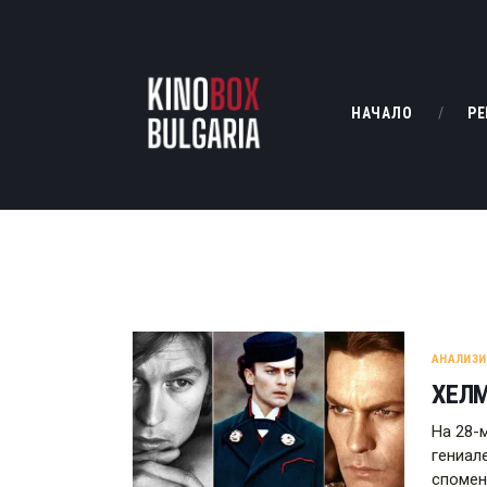
НАЧАЛО
РЕ
АНАЛИЗИ
ХЕЛМ
На 28-
гениал
спомен