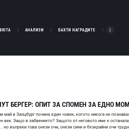
НАЧАЛО
РЕВЮТА
KINOBOX BULGARIA
ВЮТА
АНАЛИЗИ
БАХТИ НАГРАДИТЕ
АНАЛИЗИ
БАХТИ НАГРАДИТЕ
ИНТЕРВЮТА
ЗА НАС
УТ БЕРГЕР: ОПИТ ЗА СПОМЕН ЗА ЕДНО МО
ми май в Залцбург почина един човек, когото никога не познава
ен век. Защо в забвението? Защото от неговото име е останала 
… но въпреки това онези очи, онези сини и безкрайни очи труд