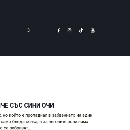
МЧЕ СЪС СИНИ ОЧИ
х, но който е пропаднал в забвението на един
само бледа сянка, а за неговите роли няма
но се забравят…