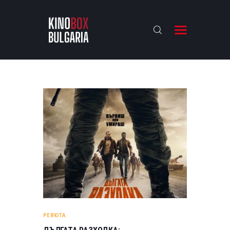
KINOBOX BULGARIA
НАЧАЛО
РЕВЮТА
АНАЛИЗИ
БАХТИ НАГРАДИТЕ
ИНТЕРВЮТА
ЗА НАС
РЕВЮТА