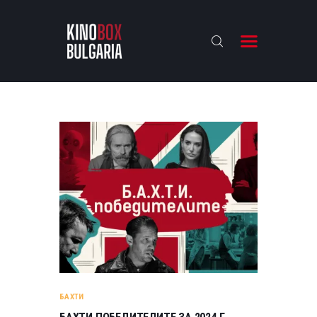
KINOBOX BULGARIA
НАЧАЛО
РЕВЮТА
АНАЛИЗИ
БАХТИ НАГРАДИТЕ
ИНТЕРВЮТА
ЗА НАС
БАХТИ