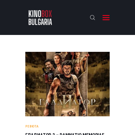
KINOBOX BULGARIA
НАЧАЛО
РЕВЮТА
АНАЛИЗИ
БАХТИ НАГРАДИТЕ
ИНТЕРВЮТА
ЗА НАС
РЕВЮТА