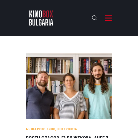
KINOBOX BULGARIA
НАЧАЛО
РЕВЮТА
АНАЛИЗИ
БАХТИ НАГРАДИТЕ
ИНТЕРВЮТА
ЗА НАС
БЪЛГАРСКО КИНО
,
ИНТЕРВЮТА