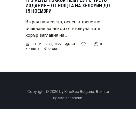
IT’S ALIVE! HORROR FILM FEST С ТРЕТО
ИЗДАНИЕ – ОТ НОЩТА НА ХЕЛОУИН ДО
15 НОЕМВРИ
В края на месеца, освен в трепетно
очакване за някои от вълнуващите
хорър заглавия на…
ОКТОМВРИ 29, 2025
539
6
0
KINOBOX
SHARE
Copyright © 2026 by KinoBox Bulgaria. Всички
права запазени.