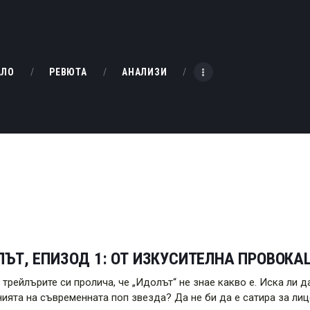
НАЧАЛО
РЕВЮТА
KINOBOX BULGARIA
АЛО
РЕВЮТА
АНАЛИЗИ
АНАЛИЗИ
БАХТИ НАГРАДИТЕ
ИНТЕРВЮТА
ЗА НАС
ЪТ, ЕПИЗОД 1: ОТ ИЗКУСИТЕЛНА ПРОВОК
 трейлърите си пролича, че „Идолът“ не знае какво е. Иска ли
нията на съвременната поп звезда? Да не би да е сатира за ли