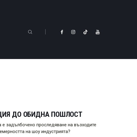
АЦИЯ ДО ОБИДНА ПОШЛОСТ
 да е задълбочено проследяване на възходите
цемерността на шоу индустрията?