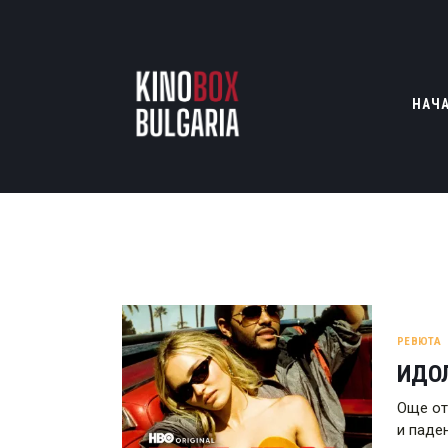
НАЧ
РЕВЮТА
ИДОЛ
Още от
и паде