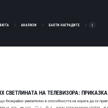
НАЧАЛО
РЕВЮТА
KINOBOX BULGARIA
ВЮТА
АНАЛИЗИ
БАХТИ НАГРАДИТЕ
АНАЛИЗИ
БАХТИ НАГРАДИТЕ
ИНТЕРВЮТА
ЗА НАС
Х СВЕТЛИНАТА НА ТЕЛЕВИЗОРА: ПРИКАЗКА
що безкрайно умилително в способността на хората да се при
РИ 19, 2024
1677
7
0
АЛЕКС АЛЕКСАНДРОВА-СПЕЙДИ