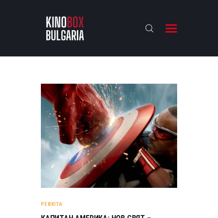
KINOBOX BULGARIA
НАЧАЛО
РЕВЮТА
АНАЛИЗИ
БАХТИ НАГРАДИТЕ
ИНТЕРВЮТА
ЗА НАС
РЕВЮТА