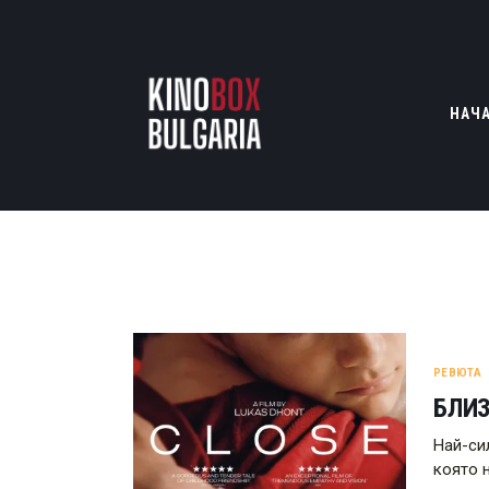
НАЧ
РЕВЮТА
БЛИ
Най-си
която 