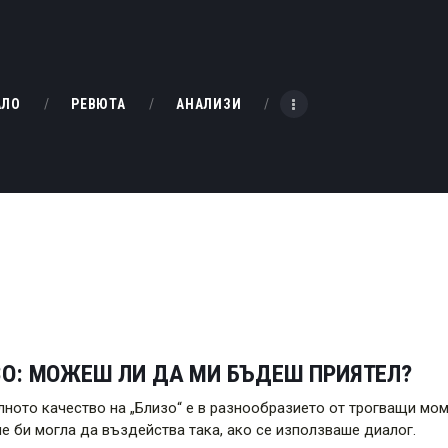
НАЧАЛО
РЕВЮТА
KINOBOX BULGARIA
АЛО
РЕВЮТА
АНАЛИЗИ
АНАЛИЗИ
БАХТИ НАГРАДИТЕ
ИНТЕРВЮТА
ЗА НАС
ЗО: МОЖЕШ ЛИ ДА МИ БЪДЕШ ПРИЯТЕЛ?
лното качество на „Близо“ е в разнообразието от трогващи мом
не би могла да въздейства така, ако се използваше диалог.