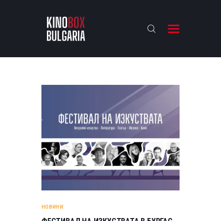
KINOBOX BULGARIA
НАЧАЛО
РЕВЮТА
АНАЛИЗИ
БАХТИ НАГРАДИТЕ
ИНТЕРВЮТА
ЗА НАС
НОВИНИ