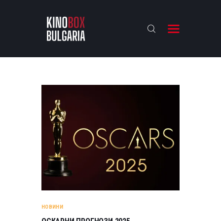
KINOBOX BULGARIA
НАЧАЛО
РЕВЮТА
АНАЛИЗИ
БАХТИ НАГРАДИТЕ
ИНТЕРВЮТА
ЗА НАС
НОВИНИ