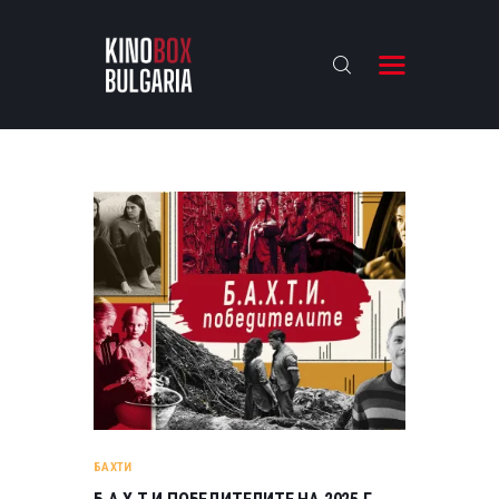
KINOBOX BULGARIA
НАЧАЛО
РЕВЮТА
АНАЛИЗИ
БАХТИ НАГРАДИТЕ
ИНТЕРВЮТА
ЗА НАС
БАХТИ