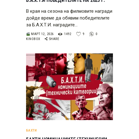
Б.А.Х.Т.И ПОБЕДИТЕЛИТЕ НА 2025 Г.
В края на сезона на филмовите награди
дойде време да обявим победителите
за Б.А.Х.Т.И. наградите…
МАРТ 12, 2026
1492
9
0
KINOBOX
SHARE
БАХТИ